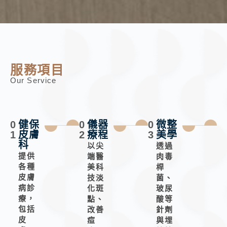
服務項目
Our Service
0
健保
0
儀器
0
微整
1
皮膚
2
療程
3
美學
科
以尖
透過
提供
端醫
肉毒
各種
美科
桿
皮膚
技淡
菌、
病診
化斑
玻尿
療，
點、
酸等
包括
改善
針劑
皮
痘
與埋