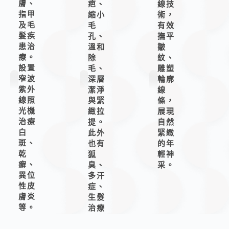
膚、
疤、
線技
指甲
縮小
術，
及毛
毛
有效
髮疾
孔、
撫平
患治
溫和
皺
療。
除
紋、
設置
毛、
雕塑
窄波
深層
輪廓
紫外
潔淨
線
線照
與緊
條，
光機
緻拉
展現
治療
提。
自然
白
此外
緊緻
斑、
也有
的年
乾
狐
輕神
癬、
臭、
采。
異位
多汗
性皮
症、
膚炎
生髮
等。
治療
以及