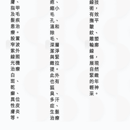
膚、
疤、
線技
指甲
縮小
術，
及毛
毛
有效
髮疾
孔、
撫平
患治
溫和
皺
療。
除
紋、
設置
毛、
雕塑
窄波
深層
輪廓
紫外
潔淨
線
線照
與緊
條，
光機
緻拉
展現
治療
提。
自然
白
此外
緊緻
斑、
也有
的年
乾
狐
輕神
癬、
臭、
采。
異位
多汗
性皮
症、
膚炎
生髮
等。
治療
以及