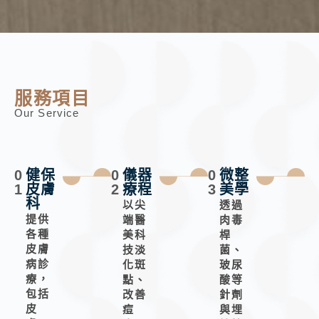
服務項目
Our Service
0
健保
0
儀器
0
微整
1
皮膚
2
療程
3
美學
科
以尖
透過
提供
端醫
肉毒
各種
美科
桿
皮膚
技淡
菌、
病診
化斑
玻尿
療，
點、
酸等
包括
改善
針劑
皮
痘
與埋