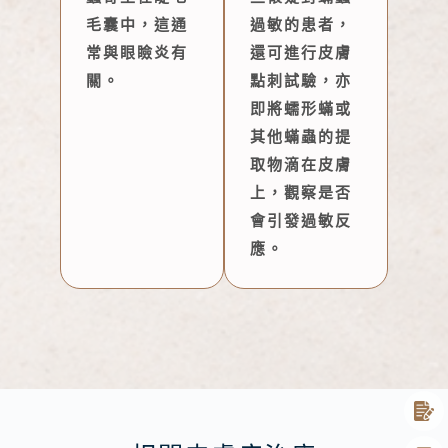
毛囊中，這通
過敏的患者，
常與眼瞼炎有
還可進行皮膚
關。
點刺試驗，亦
即將蠕形蟎或
其他蟎蟲的提
取物滴在皮膚
上，觀察是否
會引發過敏反
應。