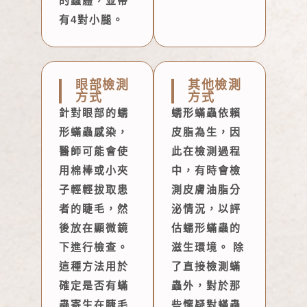
的蟲體，並帶
有4對小腿。
眼部檢測
其他檢測
方式
方式
針對眼部的蠕
蠕形蟎蟲依賴
形蟎蟲感染，
皮脂為生，因
醫師可能會使
此在檢測過程
用棉棒或小夾
中，有時會檢
子輕輕拔取患
測皮膚油脂分
者的睫毛，然
泌情況，以評
後放在顯微鏡
估蠕形蟎蟲的
下進行檢查。
滋生環境。 除
這種方法用於
了直接檢測蟎
確定是否有蟎
蟲外，對於那
蟲寄生在睫毛
些懷疑對蟎蟲