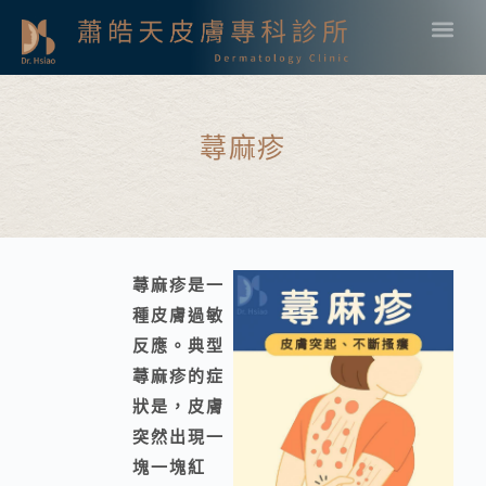
蕁麻疹
蕁麻疹是一
種皮膚過敏
反應。典型
蕁麻疹的症
狀是，皮膚
突然出現一
塊一塊紅