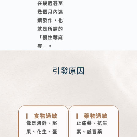
在幾週甚至
幾個月內連
續發作，也
就是所謂的
「慢性蕁麻
疹」。
引發原因
食物過敏
藥物過敏
像是海鮮、堅
止痛藥、抗生
果、花生、蛋
素、感冒藥