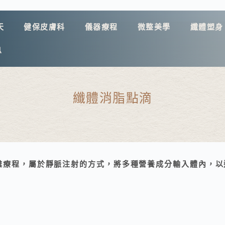
天
健保皮膚科
儀器療程
微整美學
纖體塑身
息
纖體消脂點滴
雕療程，屬於靜脈注射的方式，將多種營養成分輸入體內，以