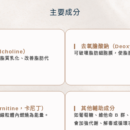
主要成分
去氧膽酸鈉（Deoxy
lcholine）
可破壞脂肪細胞膜，使脂
脂質乳化、改善脂肪代
rnitine，卡尼丁）
其他輔助成分
線粒體內燃燒為能量。
如葡萄糖、維他命 B 群
會加強代謝、解毒或循環